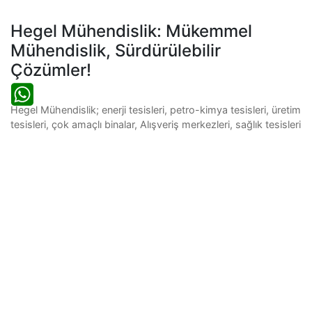
Hegel Mühendislik: Mükemmel
Mühendislik, Sürdürülebilir
Çözümler!
Hegel Mühendislik; enerji tesisleri, petro-kimya tesisleri, üretim
tesisleri, çok amaçlı binalar, Alışveriş merkezleri, sağlık tesisleri
ve turizm merkezleri gibi her türlü yapının mekanik ve elektrik
tesisatlarının projelendirme, taahhüt ve devreye alma
konularında faaliyet göstermektedir. Kuruluşumuzdan bu yana
ısıtma-soğutma, havalandırma (HVAC), jeotermal, altyapı,
yangın söndürme gibi mekanik tesisat alanlarında; aydınlatma,
CCTV, bina otomasyonu, yangın algılama, geçiş kontrol
sistemleri gibi elektrik tesisatları konularında uluslararası
standartlara uygun en son teknoljiler eşliğinde mekanik ve
elektrik mühendislik ve taahhüt hizmetleri vermekteyiz.
Edinmiş olduğumuz yurt içi ve yurtdışı tecrübelerimiz
sayesinde, kamudan özel sektöre taahhüdünde
bulunduğumuz işlerimizi uluslararası kalite standartlarına uygun